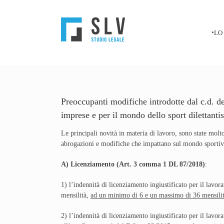
Salta
al
contenuto
LO
Preoccupanti modifiche introdotte dal c.d. de
imprese e per il mondo dello sport dilettantis
Le principali novità in materia di lavoro, sono state molto
abrogazioni e modifiche che impattano sul mondo sportivo 
A) Licenziamento (Art. 3 comma 1 DL 87/2018)
:
1) l’indennità di licenziamento ingiustificato per il lavor
mensilità,
ad un minimo di 6 e un massimo di 36 mensili
2) l’indennità di licenziamento ingiustificato per il lavor