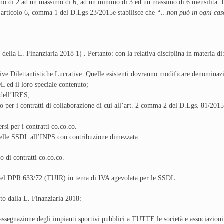
imo di 2 ad un massimo di 6,
ad un minimo di 3 ed un massimo di 6 mensilità
. 
l’articolo 6, comma 1 del D.Lgs 23/2015e stabilisce che
“…non può in ogni caso s
lla L. Finanziaria 2018 1) . Pertanto: con la relativa disciplina in materia di
ve Dilettantistiche Lucrative. Quelle esistenti dovranno modificare denominazio
 ed il loro speciale contenuto;
 dell’IRES;
per i contratti di collaborazione di cui all’art. 2 comma 2 del D.Lgs. 81/2015. I
si per i contratti co.co.co.
 delle SSDL all’INPS con contribuzione dimezzata.
 di contratti co.co.co.
I del DPR 633/72 (TUIR) in tema di IVA agevolata per le SSDL.
to dalla L. Finanziaria 2018:
assegnazione degli impianti sportivi pubblici a TUTTE le società e associazioni