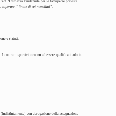
L’art. 9 dimezza l’indennità per le fattispecie previste
uperare il limite di sei mensilità”.
:
ne e statuti.
 contratti sportivi tornano ad essere qualificati solo in
 (indistintamente) con abrogazione della assegnazione