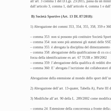
all’art. 3 comma 1 del D.Lgs. 23/2015, passa da un min
dall’articolo 3, comma 1, dall’articolo 4, comma 1 e dal
B) Società Sportive (Art. 13 DL 87/2018):
1) Abrogazione dei commi 353, 354, 355, 358, 359 e 360 de
– comma 353: non si possono più costituire Società Sporti
– comma 354: non sono più ammessi gli statuti delle SSDL
– comma 355: è abrogata la disciplina del dimezzamento
– comma 358: abrogazione della qualificazione di co.co.co 
forza della identificazione ex art. 67 TUIR e 389/2002
– comma 359: l’abrogazione della qualifica di redditi diver
– comma 360: E’ abrogata l’iscrizione dei collaboratori
Abrogazione della estensione al mondo dello sport dell’uso
2) Abrogazione dell’art. 13-quater, Tabella A), Parte II
3) Modifiche all’art. 90 della L. 289/2002 come modifica
– comma 24: Estensione della concorrenza a fronte della 