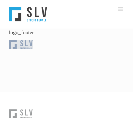
Salta
al
contenuto
logo_footer