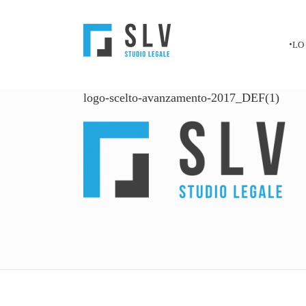
Salta
al
contenuto
LO
logo-scelto-avanzamento-2017_DEF(1)