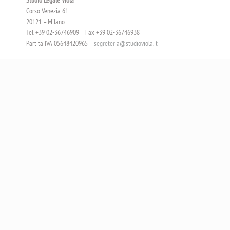
Studio Legale Viola
Corso Venezia 61
20121 – Milano
Tel. +39 02-36746909 – Fax +39 02-36746938
Partita IVA 05648420965 –
segreteria@studioviola.it