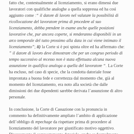
fatto che, contestualmente al licenziamento, si erano dimessi due
lavoratori con qualifiche analoghe a quella soppressa ed ha così
aggiunto come :
“ il datore di lavoro nel valutare la possibilità di
ricollocazione del lavoratore prima di procedere al suo
licenziamento, debba prendere in esame anche quelle posizioni
lavorative che, pur ancora coperte, si renderanno disponibili in un
arco temporale del tutto prossimo alla data in cui viene intimato il
licenziamento”
;
ii)
la Corte si è poi spinta oltre ed ha affermato che:
” il datore di lavoro deve dimostrare che per un congruo periodo di
tempo successivo al recesso non è stata effettuata alcuna nuova
assunzione in qualifica analoga a quella del lavoratore “
. La Corte
ha escluso, nel caso di specie, che la condotta datoriale fosse
improntata a buona fede e correttezza dal momento che, già al
momento del licenziamento, era noto alla società che dalle
dimissioni dei due dipendenti sarebbe derivata l’assunzione di altro
personale.
In conclusione, la Corte di Cassazione con la pronuncia in
commento ha definitivamente ampliato l’ambito di applicazione
dell’obbligo di
repechage
da rispettare prima di procedere al
licenziamento del lavoratore per giustificato motivo oggettivo.