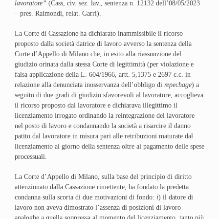
lavoratore”
(Cass, civ. sez. lav., sentenza n. 12132 dell’08/05/2023
– pres. Raimondi, relat. Garri).
La Corte di Cassazione ha dichiarato inammissibile il ricorso
proposto dalla società datrice di lavoro avverso la sentenza della
Corte d’Appello di Milano che, in esito alla riassunzione del
giudizio orinata dalla stessa Corte di legittimità (per violazione e
falsa applicazione della L. 604/1966, artt. 5,1375 e 2697 c.c. in
relazione alla denunciata inosservanza dell’obbligo di
repechage
) a
seguito di due gradi di giudizio sfavorevoli al lavoratore, accoglieva
il ricorso proposto dal lavoratore e dichiarava illegittimo il
licenziamento irrogato ordinando la reintegrazione del lavoratore
nel posto di lavoro e condannando la società a risarcire il danno
patito dal lavoratore in misura pari alle retribuzioni maturate dal
licenziamento al giorno della sentenza oltre al pagamento delle spese
processuali.
La Corte d’Appello di Milano, sulla base del principio di diritto
attenzionato dalla Cassazione rimettente, ha fondato la predetta
condanna sulla scorta di due motivazioni di fondo:
i
) il datore di
lavoro non aveva dimostrato l’assenza di posizioni di lavoro
analoghe a quella soppressa al momento del licenziamento tanto più