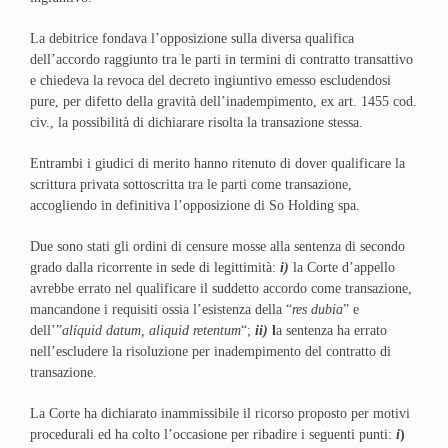
La debitrice fondava l’opposizione sulla diversa qualifica
dell’accordo raggiunto tra le parti in termini di contratto transattivo
e chiedeva la revoca del decreto ingiuntivo emesso escludendosi
pure, per difetto della gravità dell’inadempimento, ex art. 1455 cod.
civ., la possibilità di dichiarare risolta la transazione stessa.
Entrambi i giudici di merito hanno ritenuto di dover qualificare la
scrittura privata sottoscritta tra le parti come transazione,
accogliendo in definitiva l’opposizione di So Holding spa.
Due sono stati gli ordini di censure mosse alla sentenza di secondo
grado dalla ricorrente in sede di legittimità:
i)
la Corte d’appello
avrebbe errato nel qualificare il suddetto accordo come transazione,
mancandone i requisiti ossia l’esistenza della “
res dubia
” e
dell’”
alíquid datum, aliquid retentum
“;
ii)
l
a sentenza ha errato
nell’escludere la risoluzione per inadempimento del contratto di
transazione.
La Corte ha dichiarato inammissibile il ricorso proposto per motivi
procedurali ed ha colto l’occasione per ribadire i seguenti punti:
i
)