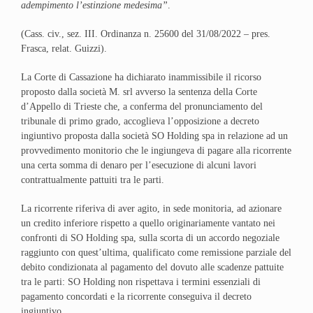
adempimento l’estinzione medesima”
.
(Cass. civ., sez. III. Ordinanza n. 25600 del 31/08/2022 – pres.
Frasca, relat. Guizzi).
La Corte di Cassazione ha dichiarato inammissibile il ricorso
proposto dalla società M. srl avverso la sentenza della Corte
d’Appello di Trieste che, a conferma del pronunciamento del
tribunale di primo grado, accoglieva l’opposizione a decreto
ingiuntivo proposta dalla società SO Holding spa in relazione ad un
provvedimento monitorio che le ingiungeva di pagare alla ricorrente
una certa somma di denaro per l’esecuzione di alcuni lavori
contrattualmente pattuiti tra le parti.
La ricorrente riferiva di aver agito, in sede monitoria, ad azionare
un credito inferiore rispetto a quello originariamente vantato nei
confronti di SO Holding spa, sulla scorta di un accordo negoziale
raggiunto con quest’ultima, qualificato come remissione parziale del
debito condizionata al pagamento del dovuto alle scadenze pattuite
tra le parti: SO Holding non rispettava i termini essenziali di
pagamento concordati e la ricorrente conseguiva il decreto
ingiuntivo.