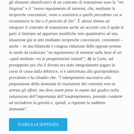
gli elementi identificativi di un contratto di transazione sono la
“res
litigiosa
” e il “
nuovo regolamento di interessi, che, mediante le
reciproche concessioni, viene a sostituirsi a quello precedente cui si
riconnetteva la lite o il pericolo di lite
“. È altresì idoneo ad
integrare il contratto di transazione anche un accordo con il quale le
parti si limitano ad apportare modifiche solo quantitative ad una
situazione già in atto mediante reciproche concessioni, consistenti –
anche – in una bilaterale e congrua riduzione delle opposte pretese
in modo da realizzare “
un regolamento di interessi sulla base di un
«quid medium» tra le prospettazioni iniziali”;
ii)
la Corte, sul
presupposto poi che il dovuto era stato integralmente pagato in
corso di causa dalla debitrice, si è uniformata alla giurisprudenza
prevalente e ha ribadito che: “
l’adempimento successivo alla
proposizione della domanda di risoluzione del contratto non ne
arresta gli effetti, ma deve essere preso in esame dal giudice nella
valutazione dell’importanza dell’inadempimento, potendo condurre
ad escluderne la gravità e, quindi, a rigettare la suddetta
domanda”
.
SCARICA LA SENTENZA